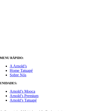
MENU RÁPIDO:
A Arnold’s
Home Tatuapé
Sobre Nós
UNIDADES:
Arnold’s Mooca
Arnold’s Premium
Arnold’s Tatuapé